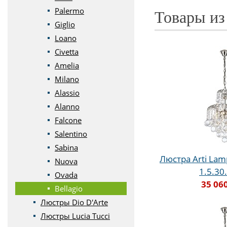
Palermo
Товары из
Giglio
Loano
Civetta
Amelia
Milano
Alassio
Alanno
Falcone
Salentino
Sabina
Люстра Arti Lamp
Nuova
1.5.30
Ovada
35 06
Bellagio
Люстры Dio D'Arte
Люстры Lucia Tucci