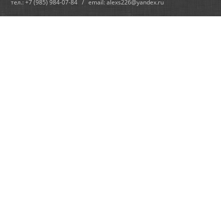
тел.: +7 (985) 984-07-84 / email: alexs226@yandex.ru