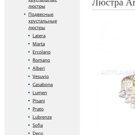
Люстра Art
люстры
Подвесные
хрустальные
люстры
Latera
Marta
Ercolano
Romano
Alberi
Vesuvio
Casabona
Lumen
Pisani
Prato
Lubrenze
Sofia
Deco