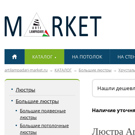
КАТАЛОГ
НА ПОТОЛОК
НА СТЕ
▼
artilampadari-market.ru
КАТАЛОГ
Большие люстры
Хрустал
Нашли дешев
Люстры
Большие люстры
Наличие уточня
Большие подвесные
люстры
Большие потолочные
Люстра Art
люстры