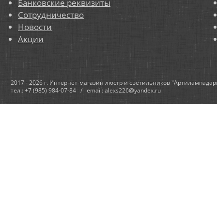
Банковские реквизиты
Сотрудничество
Новости
Акции
2017 - 2026 г. Интернет-магазин люстр и светильников "Артилампадар
тел.: +7 (985) 984-07-84 / email: alexs226@yandex.ru