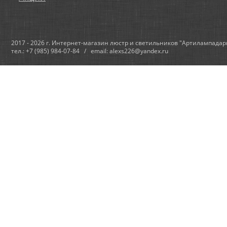
2017 - 2026 г. Интернет-магазин люстр и светильников "Артилампадар
тел.: +7 (985) 984-07-84 / email: alexs226@yandex.ru