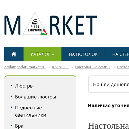
КАТАЛОГ
НА ПОТОЛОК
НА СТЕ
▼
artilampadari-market.ru
КАТАЛОГ
Настольные лампы
Настол
Нашли дешев
Люстры
Большие люстры
Наличие уточня
Подвесные
светильники
Настольная
Бра