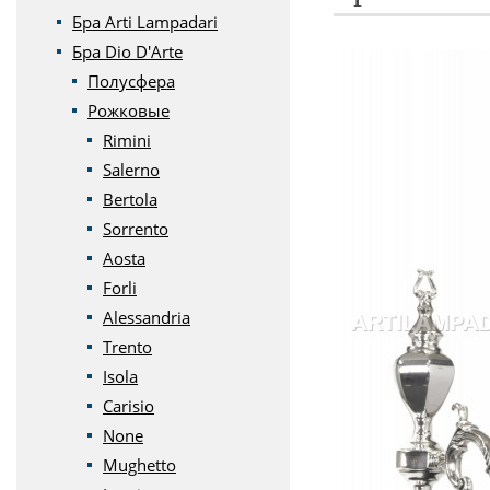
Бра Arti Lampadari
Бра Dio D'Arte
Полусфера
Рожковые
Rimini
Salerno
Bertola
Sorrento
Aosta
Forli
Alessandria
Trento
Isola
Carisio
None
Mughetto