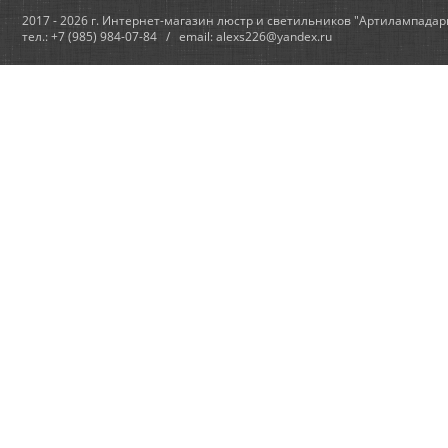
2017 - 2026 г. Интернет-магазин люстр и светильников "Артилампадар
тел.: +7 (985) 984-07-84 / email: alexs226@yandex.ru