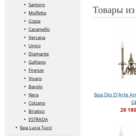
Santoro
Товары из
Molfetta
Copia
Caramello
Vercana
Unico
Diamante
Galliano
Firenze
Vivaro
Barolo
Бра Dio D'Arte An
Nera
G
Colzano
28 180
Briatico
ESTRADA
Бра Lucia Tucci