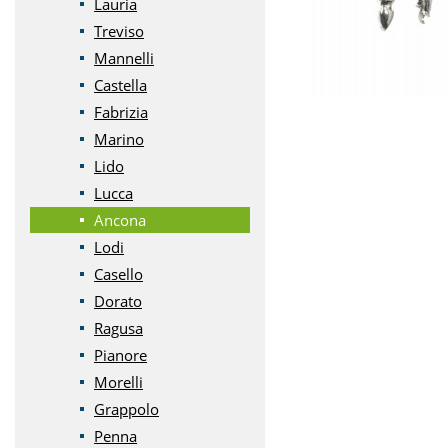
Lauria
Treviso
Mannelli
Castella
Fabrizia
Marino
Lido
Lucca
Ancona
Lodi
Casello
Dorato
Ragusa
Pianore
Morelli
Grappolo
Penna