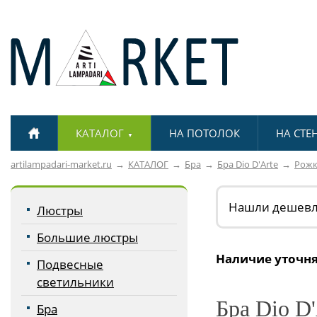
КАТАЛОГ
НА ПОТОЛОК
НА СТЕ
▼
artilampadari-market.ru
КАТАЛОГ
Бра
Бра Dio D'Arte
Рож
Нашли дешев
Люстры
Большие люстры
Наличие уточня
Подвесные
светильники
Бра Dio D'
Бра