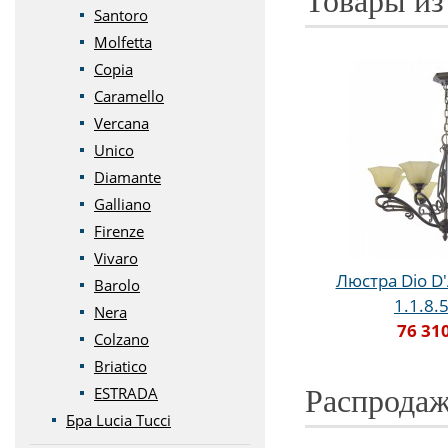
Товары из
Santoro
Molfetta
Copia
Caramello
Vercana
Unico
Diamante
Galliano
Firenze
Vivaro
Люстра Dio D'
Barolo
1.1.8.
Nera
76 31
Colzano
Briatico
ESTRADA
Распродаж
Бра Lucia Tucci