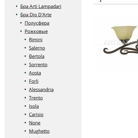
Бра Arti Lampadari
Бра Dio D'Arte
Полусфера
Рожковые
Rimini
Salerno
Bertola
Sorrento
Aosta
Forli
Alessandria
Trento
Isola
Carisio
None
Mughetto