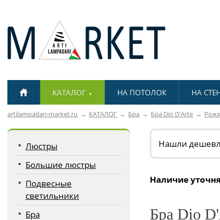
КАТАЛОГ
НА ПОТОЛОК
НА СТЕ
▼
artilampadari-market.ru
КАТАЛОГ
Бра
Бра Dio D'Arte
Рож
Нашли дешев
Люстры
Большие люстры
Наличие уточня
Подвесные
светильники
Бра Dio D'
Бра