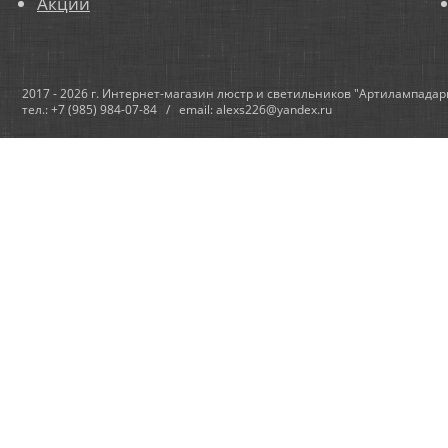
Акции
2017 - 2026 г. Интернет-магазин люстр и светильников "Артилампадар
тел.: +7 (985) 984-07-84 / email: alexs226@yandex.ru