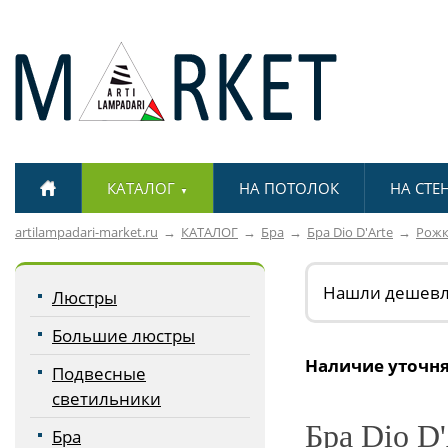
КАТАЛОГ
НА ПОТОЛОК
НА СТЕ
▼
artilampadari-market.ru
КАТАЛОГ
Бра
Бра Dio D'Arte
Рож
Нашли дешев
Люстры
Большие люстры
Наличие уточня
Подвесные
светильники
Бра Dio D'
Бра