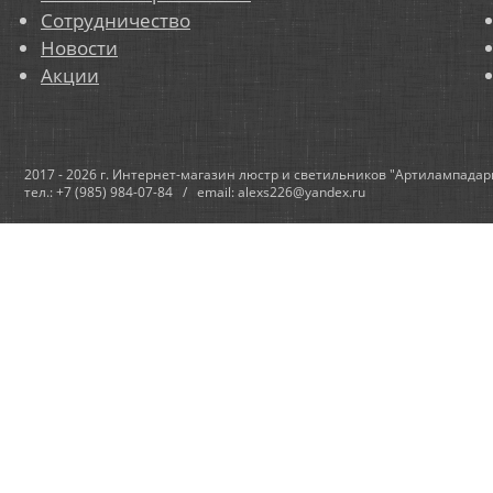
Сотрудничество
Новости
Акции
2017 - 2026 г. Интернет-магазин люстр и светильников "Артилампадар
тел.: +7 (985) 984-07-84 / email: alexs226@yandex.ru