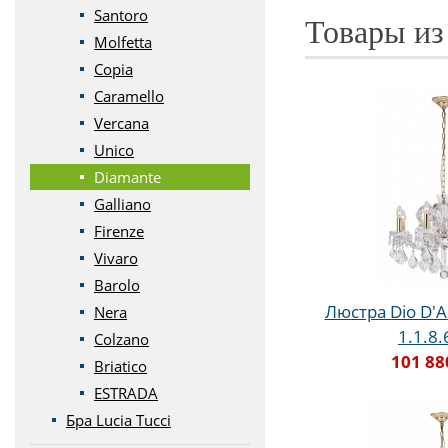
Santoro
Товары из
Molfetta
Copia
Caramello
Vercana
Unico
Diamante
Galliano
Firenze
Vivaro
Barolo
Люстра Dio D'A
Nera
1.1.8.
Colzano
101 88
Briatico
ESTRADA
Бра Lucia Tucci