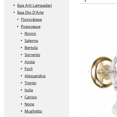
Бра Arti Lampadari
Бра Dio D'Arte
Полусфера
Рожковые
Rimini
Salerno
Bertola
Sorrento
Aosta
Forli
Alessandria
Trento
Isola
Carisio
None
Mughetto