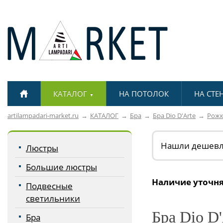
КАТАЛОГ
НА ПОТОЛОК
НА СТЕ
▼
artilampadari-market.ru
КАТАЛОГ
Бра
Бра Dio D'Arte
Рож
Нашли дешев
Люстры
Большие люстры
Наличие уточня
Подвесные
светильники
Бра Dio D'
Бра