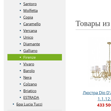
Santoro
Molfetta
Copia
Товары из
Caramello
Vercana
Unico
Diamante
Galliano
Firenze
Vivaro
Barolo
Nera
Colzano
Briatico
Люстра Dio D'
ESTRADA
1.1.12
Бра Lucia Tucci
433 50