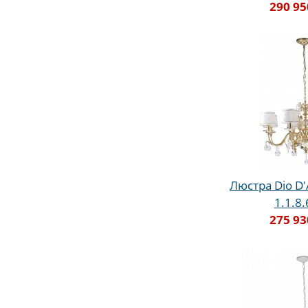
290 95
Люстра Dio D'
1.1.8
275 93