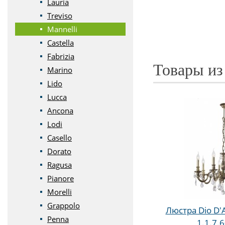
Lauria
Treviso
Mannelli
Castella
Fabrizia
Товары из
Marino
Lido
Lucca
Ancona
Lodi
Casello
Dorato
Ragusa
Pianore
Morelli
Grappolo
Люстра Dio D'A
Penna
1.1.7.