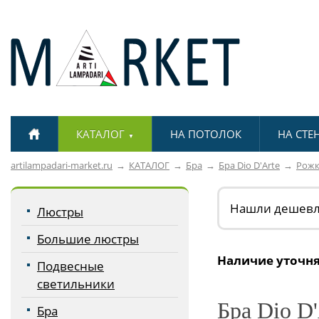
КАТАЛОГ
НА ПОТОЛОК
НА СТЕ
▼
artilampadari-market.ru
КАТАЛОГ
Бра
Бра Dio D'Arte
Рож
Нашли дешев
Люстры
Большие люстры
Наличие уточня
Подвесные
светильники
Бра Dio D'
Бра