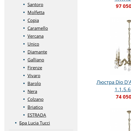
Santoro
97 050
Molfetta
Copia
Caramello
Vercana
Unico
Diamante
Galliano
Firenze
Vivaro
Люстра Dio D'A
Barolo
1.1.5.
Nera
74 050
Colzano
Briatico
ESTRADA
Бра Lucia Tucci