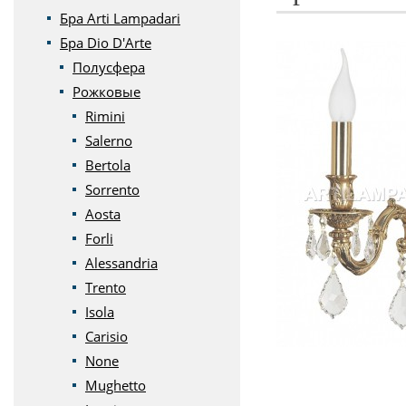
Бра Arti Lampadari
Бра Dio D'Arte
Полусфера
Рожковые
Rimini
Salerno
Bertola
Sorrento
Aosta
Forli
Alessandria
Trento
Isola
Carisio
None
Mughetto