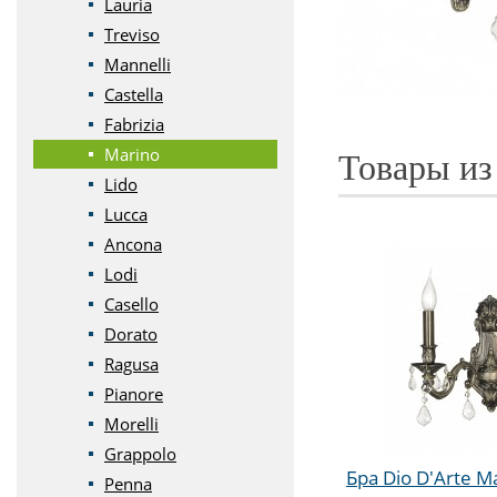
Lauria
Treviso
Mannelli
Castella
Fabrizia
Marino
Товары из
Lido
Lucca
Ancona
Lodi
Casello
Dorato
Ragusa
Pianore
Morelli
Grappolo
Бра Dio D'Arte Ma
Penna