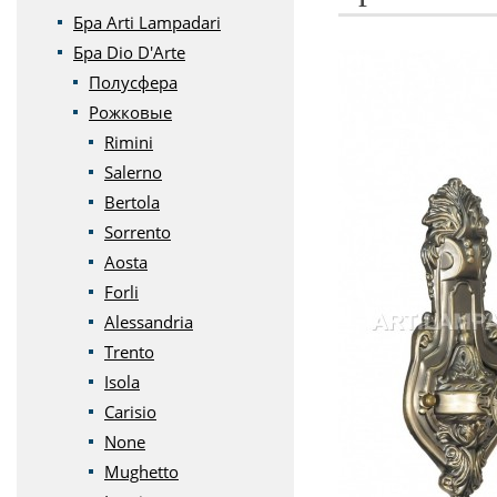
Бра Arti Lampadari
Бра Dio D'Arte
Полусфера
Рожковые
Rimini
Salerno
Bertola
Sorrento
Aosta
Forli
Alessandria
Trento
Isola
Carisio
None
Mughetto