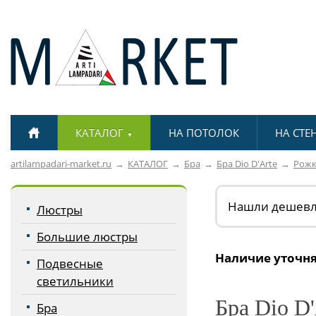
КАТАЛОГ
НА ПОТОЛОК
НА СТЕ
▼
artilampadari-market.ru
КАТАЛОГ
Бра
Бра Dio D'Arte
Рож
Нашли дешев
Люстры
Большие люстры
Наличие уточня
Подвесные
светильники
Бра Dio D'
Бра