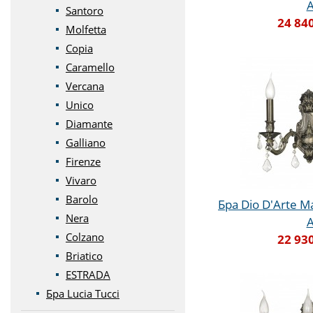
Santoro
24 84
Molfetta
Copia
Caramello
Vercana
Unico
Diamante
Galliano
Firenze
Vivaro
Barolo
Бра Dio D'Arte Ma
Nera
Colzano
22 93
Briatico
ESTRADA
Бра Lucia Tucci