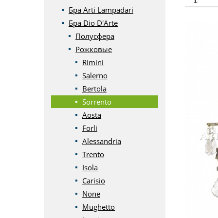
Бра Arti Lampadari
Бра Dio D'Arte
Полусфера
Рожковые
Rimini
Salerno
Bertola
Sorrento
Aosta
Forli
Alessandria
Trento
Isola
Carisio
None
Mughetto