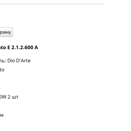
орзину
to E 2.1.2.600 A
: Dio D'Arte
to
e
0W 2 шт
см