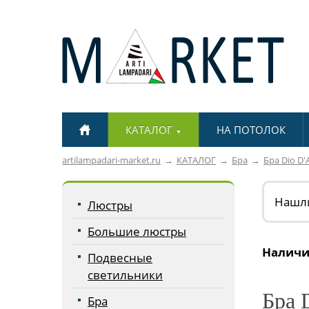
КАТАЛОГ
НА ПОТОЛОК
▼
artilampadari-market.ru
КАТАЛОГ
Бра
Бра Dio D'
Нашл
Люстры
Большие люстры
Наличи
Подвесные
светильники
Бра D
Бра