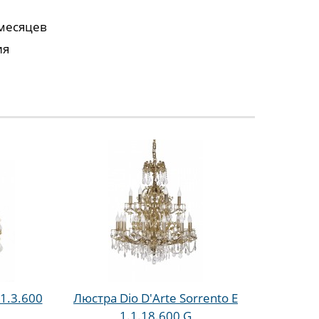
 месяцев
ия
.1.3.600
Люстра Dio D'Arte Sorrento E
1.1.18.600 G