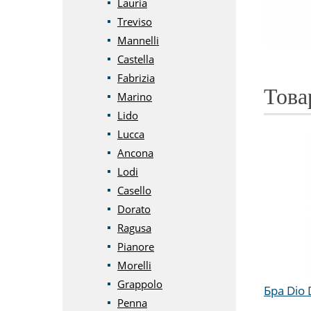
Lauria
Treviso
Mannelli
Castella
Fabrizia
Това
Marino
Lido
Lucca
Ancona
Lodi
Casello
Dorato
Ragusa
Pianore
Morelli
Grappolo
Бра Dio 
Penna