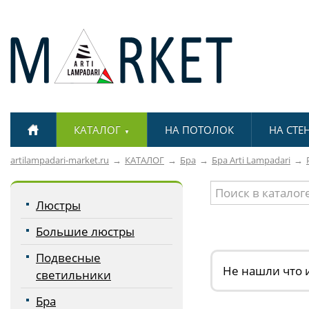
КАТАЛОГ
НА ПОТОЛОК
НА СТЕ
▼
artilampadari-market.ru
КАТАЛОГ
Бра
Бра Arti Lampadari
Люстры
Большие люстры
Подвесные
Не нашли что 
светильники
Бра