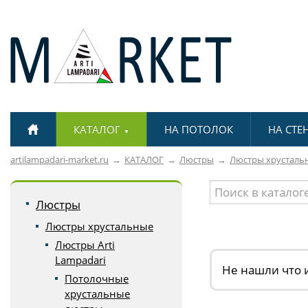
КАТАЛОГ
НА ПОТОЛОК
НА СТЕ
▼
artilampadari-market.ru
КАТАЛОГ
Люстры
Люстры хрусталь
Люстры
Люстры хрустальные
Люстры Arti
Lampadari
Не нашли что 
Потолочные
хрустальные