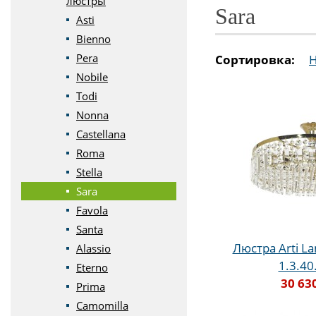
люстры
Sara
Asti
Bienno
Pera
Сортировка:
Nobile
Todi
Nonna
Castellana
Roma
Stella
Sara
Favola
Santa
Люстра Arti La
Alassio
1.3.40
Eterno
30 63
Prima
Camomilla