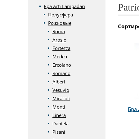
Patri
Бра Arti Lampadari
Полусфера
Рожковые
Сортир
Roma
Arosio
Fortezza
Medea
Ercolano
Romano
Alberi
Vesuvio
Miracoli
Monti
Бра 
Linera
Daniela
Pisani