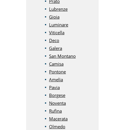
Prato
Lubrenze
Gioia
Luminare
Viticella
Deco
Galera
San Montano
Camisa
Pontone
Amelia
Pavia
Borgese
Noventa
Rufina
Macerata
Olmedo