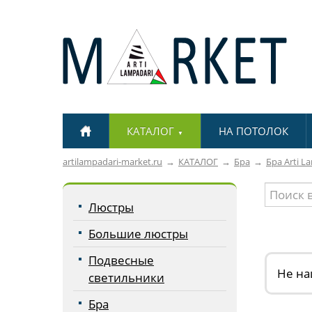
КАТАЛОГ
НА ПОТОЛОК
▼
artilampadari-market.ru
КАТАЛОГ
Бра
Бра Arti L
Люстры
Большие люстры
Подвесные
Не на
светильники
Бра