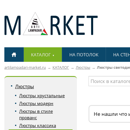
КАТАЛОГ
НА ПОТОЛОК
НА СТЕ
▼
artilampadari-market.ru
КАТАЛОГ
Люстры
Люстры светод
Люстры
Люстры хрустальные
Люстры модерн
Люстры в стиле
Не нашли что 
прованс
Люстры классика