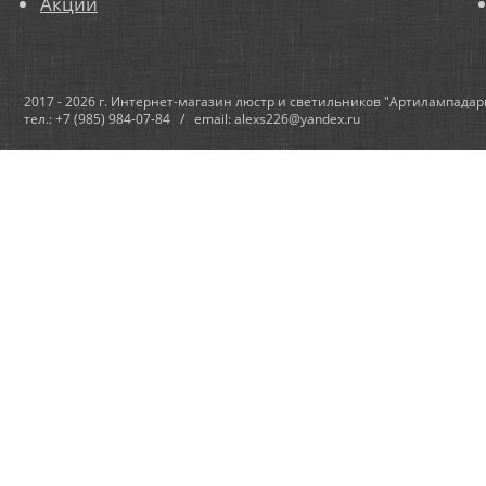
Акции
2017 - 2026 г. Интернет-магазин люстр и светильников "Артилампадар
тел.: +7 (985) 984-07-84 / email: alexs226@yandex.ru