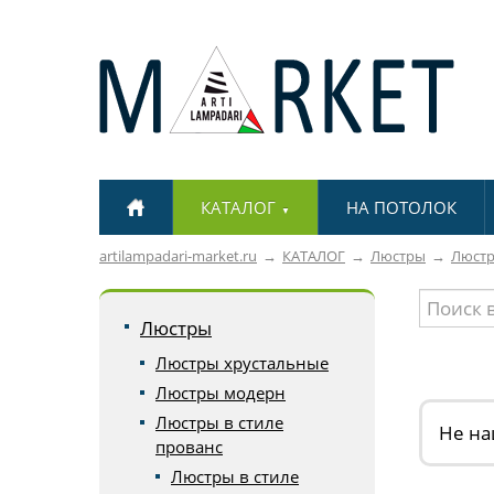
КАТАЛОГ
НА ПОТОЛОК
▼
artilampadari-market.ru
КАТАЛОГ
Люстры
Люстр
Люстры
Люстры хрустальные
Люстры модерн
Люстры в стиле
Не на
прованс
Люстры в стиле