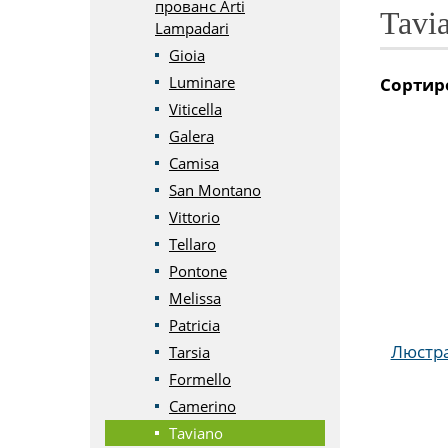
прованс Arti
Tavi
Lampadari
Gioia
Luminare
Сортир
Viticella
Galera
Camisa
San Montano
Vittorio
Tellaro
Pontone
Melissa
Patricia
Люстра
Tarsia
Formello
Camerino
Taviano