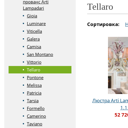
прованс Arti
Tellaro
Lampadari
Gioia
Luminare
Сортировка:
Viticella
Galera
Camisa
San Montano
Vittorio
Tellaro
Pontone
Melissa
Patricia
Люстра Arti Lam
Tarsia
1.1
Formello
52 72
Camerino
Taviano