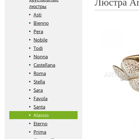
Люстра Art
люстры
Asti
Bienno
Pera
Nobile
Todi
Nonna
Castellana
Roma
Stella
Sara
Favola
Santa
Alassio
Eterno
Prima