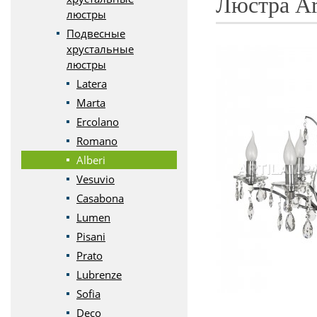
Люстра Art
люстры
Подвесные
хрустальные
люстры
Latera
Marta
Ercolano
Romano
Alberi
Vesuvio
Casabona
Lumen
Pisani
Prato
Lubrenze
Sofia
Deco