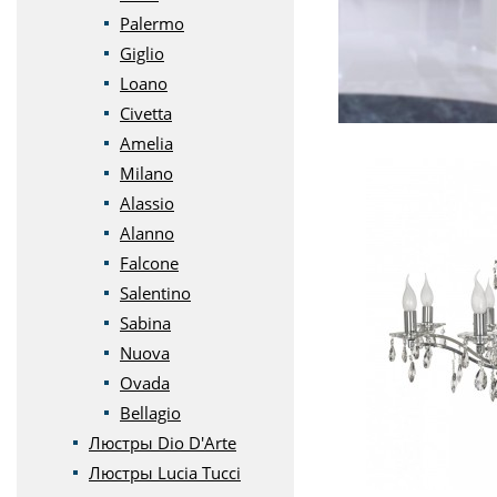
Palermo
Giglio
Loano
Civetta
Amelia
Milano
Alassio
Alanno
Falcone
Salentino
Sabina
Nuova
Ovada
Bellagio
Люстры Dio D'Arte
Люстры Lucia Tucci