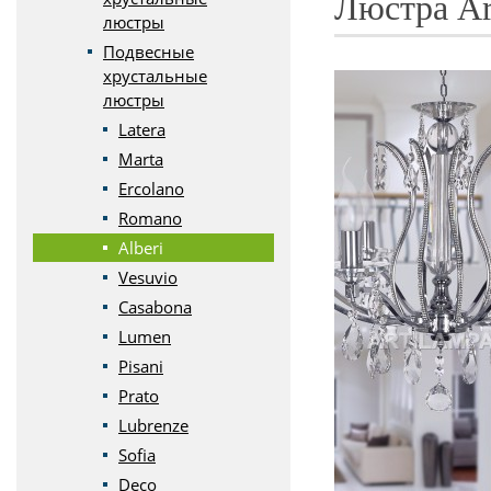
Люстра Art
люстры
Подвесные
хрустальные
люстры
Latera
Marta
Ercolano
Romano
Alberi
Vesuvio
Casabona
Lumen
Pisani
Prato
Lubrenze
Sofia
Deco