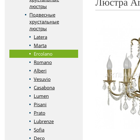
Люстра Art
люстры
Подвесные
хрустальные
люстры
Latera
Marta
Ercolano
Romano
Alberi
Vesuvio
Casabona
Lumen
Pisani
Prato
Lubrenze
Sofia
Deco