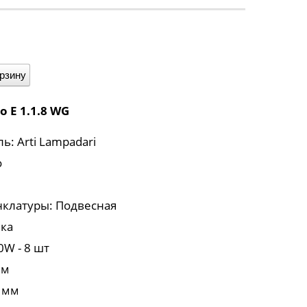
орзину
io E 1.1.8 WG
: Arti Lampadari
o
клатуры: Подвесная
ика
0W - 8 шт
мм
 мм