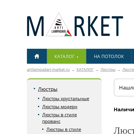
КАТАЛОГ
НА ПОТОЛОК
▼
artilampadari-market.ru
КАТАЛОГ
Люстры
Люстр
Нашл
Люстры
Люстры хрустальные
Люстры модерн
Наличи
Люстры в стиле
прованс
Люст
Люстры в стиле