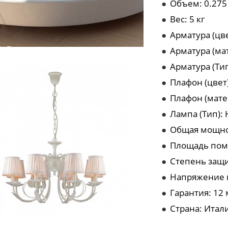
●
Объем: 0.275
●
Вес: 5 кг
●
Арматура (цв
●
Арматура (ма
●
Арматура (Ти
●
Плафон (цвет
●
Плафон (мате
●
Лампа (Тип):
●
Общая мощно
●
Площадь пом
●
Степень защит
●
Напряжение 
●
Гарантия: 12
●
Страна: Итал