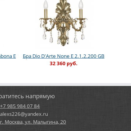
abona E
Бра Dio D'Arte None E 2.1.2.200 GB
32 360 руб.
ратитесь напрямую
+7 985 984 07 84
alexs226@yandex.ru
г. Москва, ул. Малыгина, 20