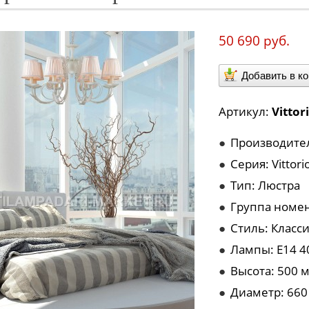
50 690 руб.
Добавить в к
Артикул:
Vittor
●
Производитель
●
Серия: Vittori
●
Тип: Люстра
●
Группа номен
●
Стиль: Класс
●
Лампы: E14 4
●
Высота: 500 
●
Диаметр: 660