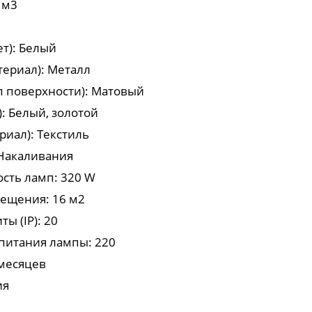
 м3
ет): Белый
териал): Металл
п поверхности): Матовый
): Белый, золотой
риал): Текстиль
 Накаливания
сть ламп: 320 W
ещения: 16 м2
ы (IP): 20
питания лампы: 220
 месяцев
ия