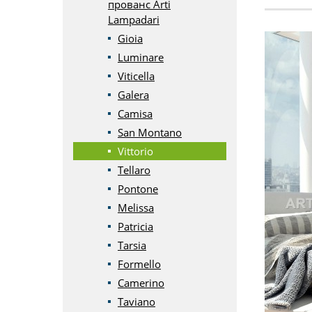
прованс Arti
Lampadari
Gioia
Luminare
Viticella
Galera
Camisa
San Montano
Vittorio
Tellaro
Pontone
Melissa
Patricia
Tarsia
Formello
Camerino
Taviano