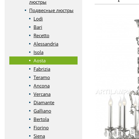
люстры
Подвесные люстры
Lodi
Bari
Recetto
Alessandria
Isola
Aosta
Fabrizia
Teramo
Ancona
Vercana
Diamante
Galliano
Bertola
Fiorino
Siena