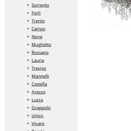
Sorrento
Forli
Trento
Carisio
None
Mughetto
Rossano
Lauria
Treviso
Mannelli
Castella
Arezzo
Lucca
Grappolo
Unico
Vivaro