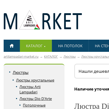
КАТАЛОГ
НА ПОТОЛОК
НА СТЕ
▼
artilampadari-market.ru
КАТАЛОГ
Люстры
Люстры хрусталь
Нашли дешев
Люстры
Люстры хрустальные
Люстры Arti
Наличие уточня
Lampadari
Люстры Dio D'Arte
Люстра Dio
Потолочные