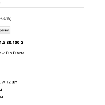
G
(-66%)
орзину
 1.5.80.100 G
: Dio D'Arte
e
0W 12 шт
см
см