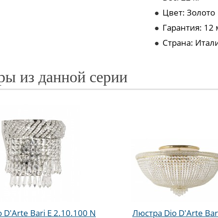
●
Цвет: Золото
●
Гарантия: 12
●
Страна: Итал
ры из данной серии
o D'Arte Bari E 2.10.100 N
Люстра Dio D'Arte Bar