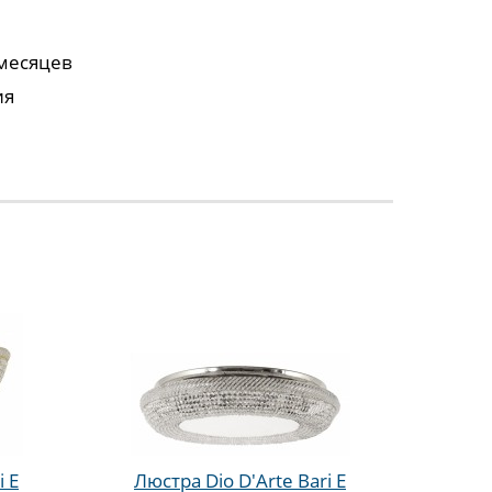
 месяцев
ия
i E
Люстра Dio D'Arte Bari E