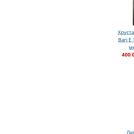
Хруста
Bari E
м
400 
Люс