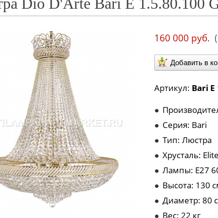
ра Dio D'Arte Bari E 1.5.80.100 
160 000 руб.
Добавить в к
Артикул:
Bari E
●
Производитель
●
Серия: Bari
●
Тип: Люстра
●
Хрусталь: Elit
●
Лампы: E27 6
●
Высота: 130 
●
Диаметр: 80 
●
Вес: 22 кг