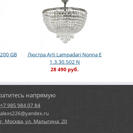
.200 GB
Люстра Arti Lampadari Nonna E
1.3.30.502 N
28 490 руб.
ратитесь напрямую
+7 985 984 07 84
alexs226@yandex.ru
г. Москва, ул. Малыгина, 20