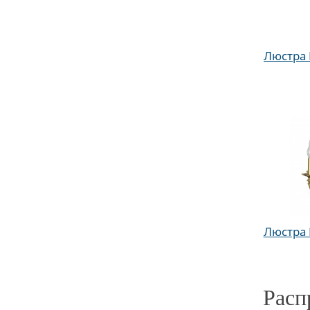
Люстра D
Люстра D
Расп