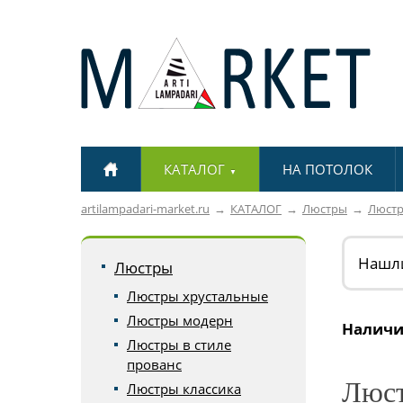
КАТАЛОГ
НА ПОТОЛОК
▼
artilampadari-market.ru
КАТАЛОГ
Люстры
Люстр
Нашл
Люстры
Люстры хрустальные
Люстры модерн
Наличи
Люстры в стиле
прованс
Люст
Люстры классика