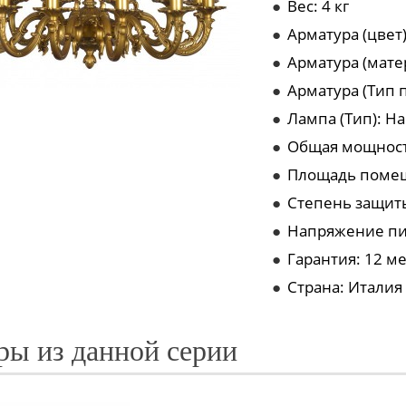
●
Вес: 4 кг
●
Арматура (цвет)
●
Арматура (мате
●
Арматура (Тип 
●
Лампа (Тип): Н
●
Общая мощност
●
Площадь помещ
●
Степень защиты 
●
Напряжение пи
●
Гарантия: 12 м
●
Страна: Италия
ры из данной серии