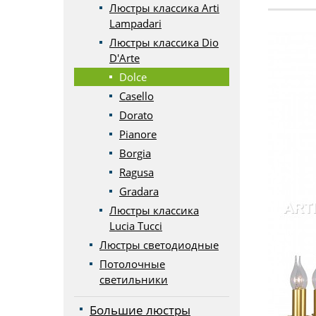
Люстры классика Arti
Lampadari
Люстры классика Dio
D'Arte
Dolce
Casello
Dorato
Pianore
Borgia
Ragusa
Gradara
Люстры классика
Lucia Tucci
Люстры светодиодные
Потолочные
светильники
Большие люстры