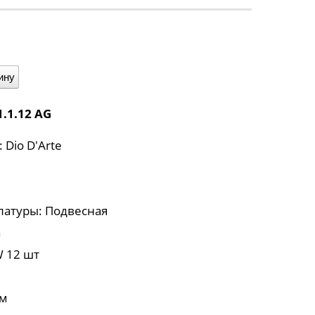
ину
1.1.12 AG
 Dio D'Arte
латуры: Подвесная
а
 12 шт
мм