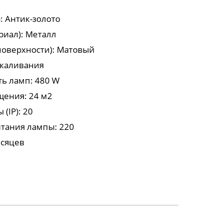
: Антик-золото
риал): Металл
поверхности): Матовый
акаливания
ь ламп: 480 W
ения: 24 м2
(IP): 20
тания лампы: 220
есяцев