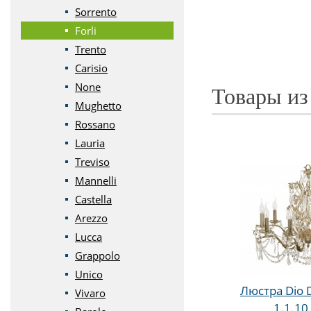
Sorrento
Forli
Trento
Carisio
None
Товары из
Mughetto
Rossano
Lauria
Treviso
Mannelli
Castella
Arezzo
Lucca
Grappolo
Unico
Люстра Dio D'
Vivaro
1.1.10