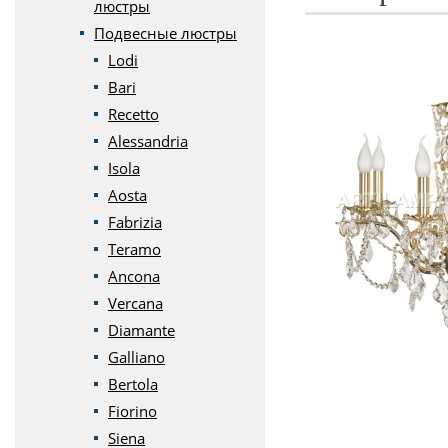
люстры
Подвесные люстры
Lodi
Bari
Recetto
Alessandria
Isola
Aosta
Fabrizia
Teramo
Ancona
Vercana
Diamante
Galliano
Bertola
Fiorino
Siena