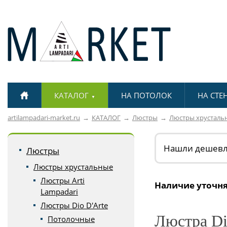
КАТАЛОГ
НА ПОТОЛОК
НА СТЕ
▼
artilampadari-market.ru
КАТАЛОГ
Люстры
Люстры хрусталь
Нашли дешев
Люстры
Люстры хрустальные
Люстры Arti
Наличие уточня
Lampadari
Люстры Dio D'Arte
Люстра Dio
Потолочные