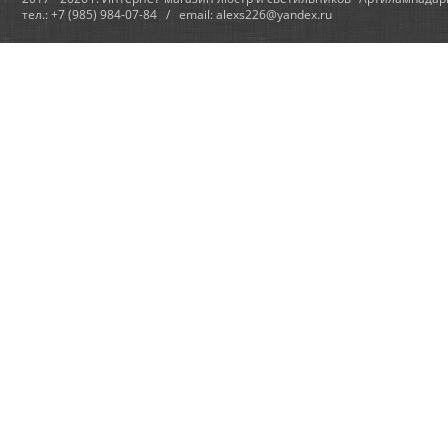
тел.: +7 (985) 984-07-84 / email: alexs226@yandex.ru