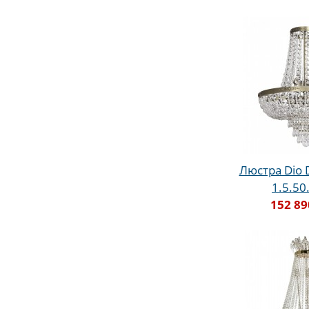
Люстра Dio D
1.5.50
152 89