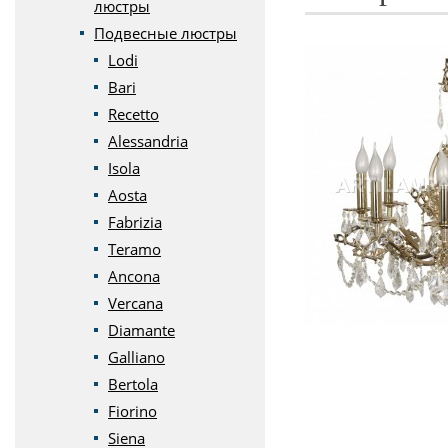
люстры
Подвесные люстры
Lodi
Bari
Recetto
Alessandria
Isola
Aosta
Fabrizia
Teramo
Ancona
Vercana
Diamante
Galliano
Bertola
Fiorino
Siena