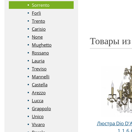
Sorrento
Forli
Trento
Carisio
None
Товары из
Mughetto
Rossano
Lauria
Treviso
Mannelli
Castella
Arezzo
Lucca
Grappolo
Unico
Люстра Dio D'A
Vivaro
1.1.6