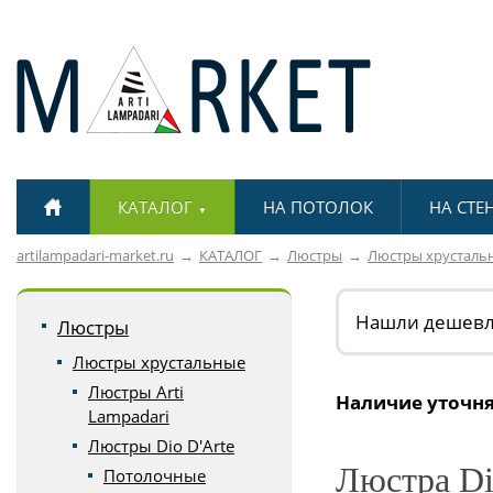
КАТАЛОГ
НА ПОТОЛОК
НА СТЕ
▼
artilampadari-market.ru
КАТАЛОГ
Люстры
Люстры хрусталь
Нашли дешев
Люстры
Люстры хрустальные
Люстры Arti
Наличие уточня
Lampadari
Люстры Dio D'Arte
Люстра Dio
Потолочные