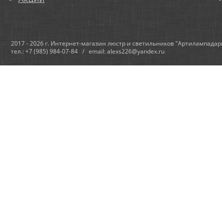
2017 - 2026 г. Интернет-магазин люстр и светильников "Артилампадар
тел.: +7 (985) 984-07-84 / email: alexs226@yandex.ru