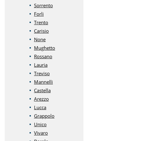
Sorrento
Forli
Trento
Carisio
None
Mughetto
Rossano
Lauria
Treviso
Mannelli
Castella
Arezzo
Lucca
Grappolo
Unico
Vivaro