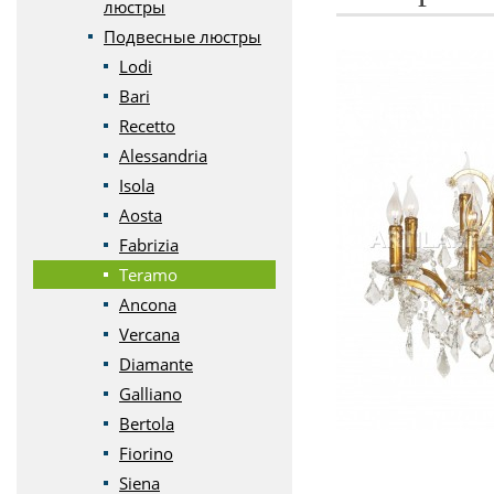
люстры
Подвесные люстры
Lodi
Bari
Recetto
Alessandria
Isola
Aosta
Fabrizia
Teramo
Ancona
Vercana
Diamante
Galliano
Bertola
Fiorino
Siena