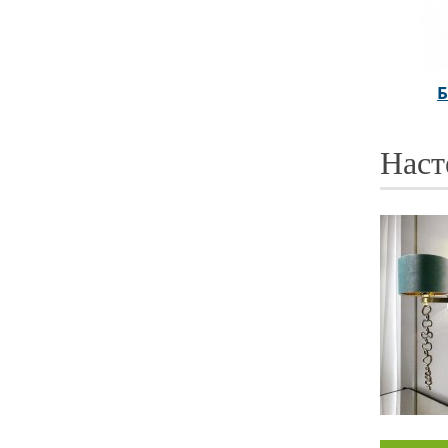
Б
Наст